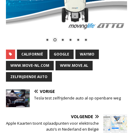
CALIFORNIË
GOOGLE
WAYMO
WWW.MOVE-NL.COM
WWW.MOVE.AL
ZELFRIJDENDE AUTO
VORIGE
Tesla test zelfrijdende auto al op openbare weg
VOLGENDE
Apple Kaarten toont oplaadpunten voor elektrische
auto’s in Nederland en België