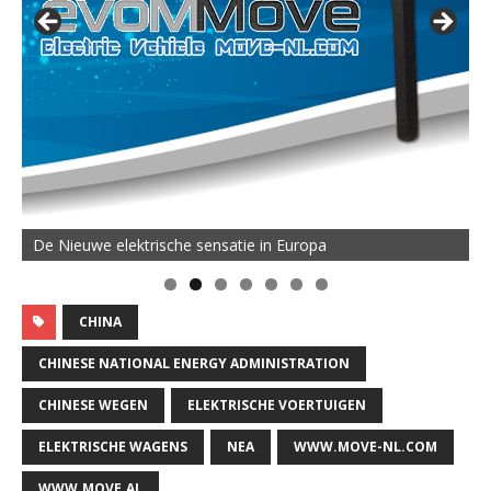
De MOVE Vigorous 1500 Highline | 45 km Topsnelheid en
De Nieuwe elektrische sensatie in Europa
50 km Actieradius
CHINA
CHINESE NATIONAL ENERGY ADMINISTRATION
CHINESE WEGEN
ELEKTRISCHE VOERTUIGEN
ELEKTRISCHE WAGENS
NEA
WWW.MOVE-NL.COM
WWW.MOVE.AL