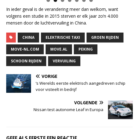
In ieder geval is de verandering meer dan welkom, want
volgens een studie in 2015 sterven er elk jaar zo’n 4.000
mensen door de luchtvervuiling in China.
CHINA
ELEKTRISCHE TAXI
GROEN RIJDEN
MOVE-NL.COM
MOVE.AL
PEKING
SCHOON RIJDEN
VERVUILING
VORIGE
‘s Werelds eerste elektrisch aangedreven schip
voor visteelt in bedrijf
VOLGENDE
Nissan test autonome Leaf in Europa
GEEF ALS EERSTE EEN REACTIE