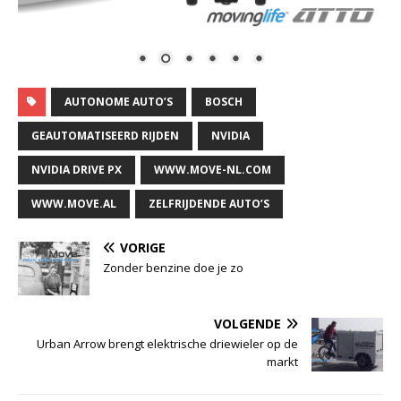
AUTONOME AUTO’S
BOSCH
GEAUTOMATISEERD RIJDEN
NVIDIA
NVIDIA DRIVE PX
WWW.MOVE-NL.COM
WWW.MOVE.AL
ZELFRIJDENDE AUTO’S
VORIGE
Zonder benzine doe je zo
VOLGENDE
Urban Arrow brengt elektrische driewieler op de
markt