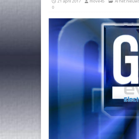
21 april 2017
move45
Al het nieuw
0