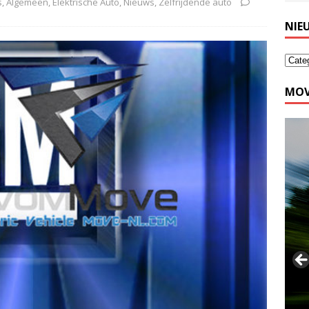
s
,
Algemeen
,
Elektrische Auto
,
Nieuws
,
Zelfrijdende auto
NIE
MOV