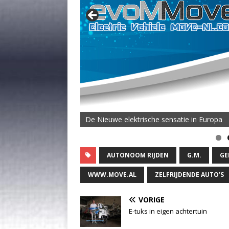
De Nieuwe elektrische sensatie in Europa
AUTONOOM RIJDEN
G.M.
GE
WWW.MOVE.AL
ZELFRIJDENDE AUTO’S
VORIGE
E-tuks in eigen achtertuin