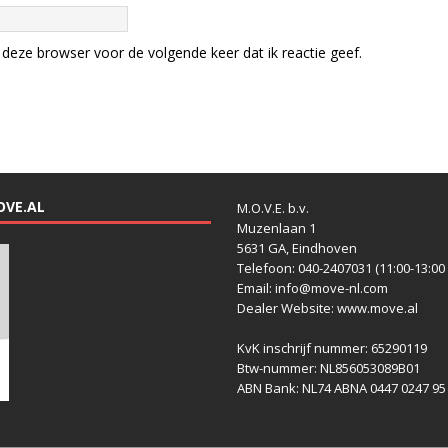
deze browser voor de volgende keer dat ik reactie geef.
OVE.AL
M.O.V.E. b.v.
Muzenlaan 1
5631 GA, Eindhoven
Telefoon: 040-2407031 (11:00-13:00 
Email: info@move-nl.com
Dealer Website: www.move.al
KvK inschrijf nummer: 65290119
Btw-nummer: NL856053089B01
ABN Bank: NL74 ABNA 0447 0247 95