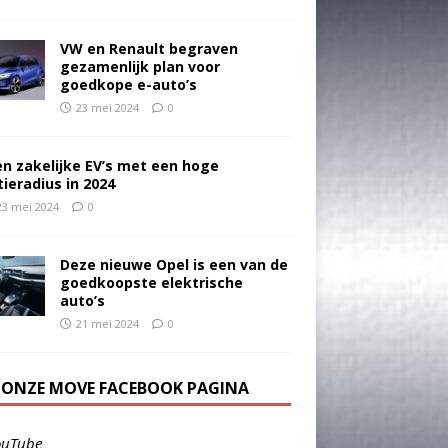
VW en Renault begraven
gezamenlijk plan voor
goedkope e-auto’s
23 mei 2024
0
en zakelijke EV’s met een hoge
tieradius in 2024
23 mei 2024
0
Deze nieuwe Opel is een van de
goedkoopste elektrische
auto’s
21 mei 2024
0
E ONZE MOVE FACEBOOK PAGINA
ouTube