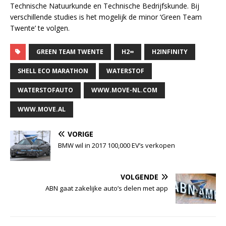
Technische Natuurkunde en Technische Bedrijfskunde. Bij
verschillende studies is het mogelijk de minor ‘Green Team
Twente’ te volgen.
GREEN TEAM TWENTE
H2∞
H2INFINITY
SHELL ECO MARATHON
WATERSTOF
WATERSTOFAUTO
WWW.MOVE-NL.COM
WWW.MOVE.AL
VORIGE
BMW wil in 2017 100,000 EV’s verkopen
VOLGENDE
ABN gaat zakelijke auto’s delen met app