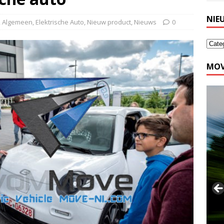
NIE
,
Algemeen
,
Elektrische Auto
,
Nieuw product
,
Nieuws
0
MOV