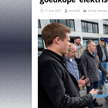
21 mei 2017
move45
Al het nieuws