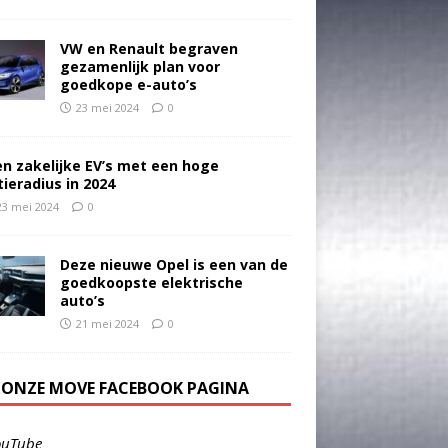
VW en Renault begraven
gezamenlijk plan voor
goedkope e-auto’s
23 mei 2024
0
en zakelijke EV’s met een hoge
tieradius in 2024
23 mei 2024
0
Deze nieuwe Opel is een van de
goedkoopste elektrische
auto’s
21 mei 2024
0
E ONZE MOVE FACEBOOK PAGINA
ouTube