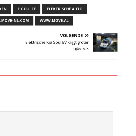
KEN
E.GO-LIFE
ELEKTRISCHE AUTO
MOVE-NL.COM
WWW.MOVE.AL
VOLGENDE
n
Elektrische Kia Soul EV krijgt groter
rijbereik