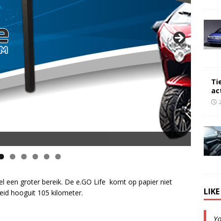
Ti
ac
l een groter bereik. De e.GO Life komt op papier niet
LIK
heid hooguit 105 kilometer.
Y