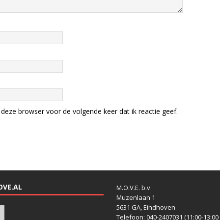
deze browser voor de volgende keer dat ik reactie geef.
OVE.AL
M.O.V.E. b.v.
Muzenlaan 1
5631 GA, Eindhoven
Telefoon: 040-2407031 (11:00-13:00 