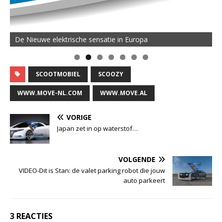
De Nieuwe elektrische sensatie in Europa
SCOOTMOBIEL
SCOOZY
WWW.MOVE-NL.COM
WWW.MOVE.AL
VORIGE
Japan zet in op waterstof…
VOLGENDE
VIDEO-Dit is Stan: de valet parking robot die jouw
auto parkeert
3 REACTIES