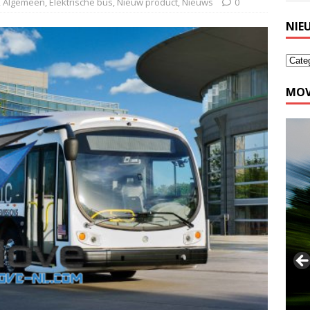
,
Algemeen
,
Elektrische bus
,
Nieuw product
,
Nieuws
0
NIE
MOV