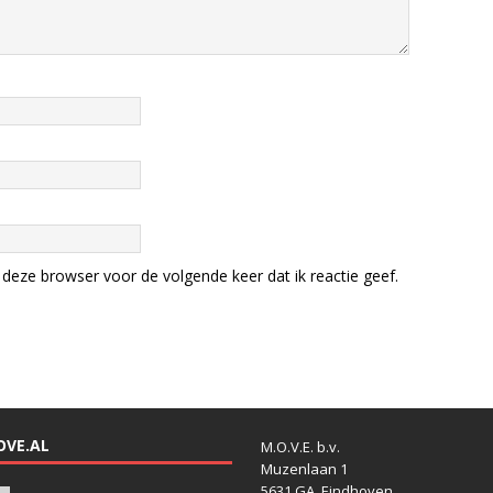
deze browser voor de volgende keer dat ik reactie geef.
OVE.AL
M.O.V.E. b.v.
Muzenlaan 1
5631 GA, Eindhoven