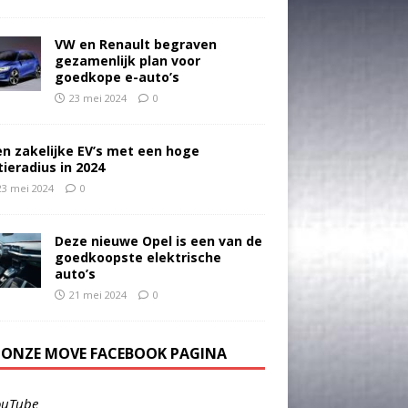
VW en Renault begraven
gezamenlijk plan voor
goedkope e-auto’s
23 mei 2024
0
en zakelijke EV’s met een hoge
tieradius in 2024
23 mei 2024
0
Deze nieuwe Opel is een van de
goedkoopste elektrische
auto’s
21 mei 2024
0
E ONZE MOVE FACEBOOK PAGINA
ouTube