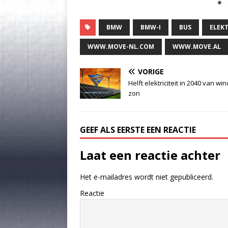
BMW
BMW-I
BUS
ELEK
WWW.MOVE-NL.COM
WWW.MOVE.AL
VORIGE
Helft elektriciteit in 2040 van wi
zon
GEEF ALS EERSTE EEN REACTIE
Laat een reactie achter
Het e-mailadres wordt niet gepubliceerd.
Reactie