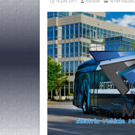
16 juni 2017
move45
Al het nieuws