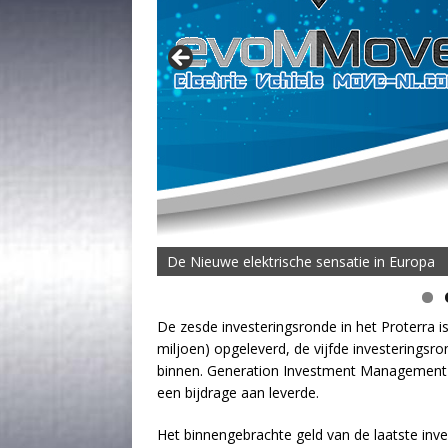
De MOVE Vigorous 1500 Highline | 45 km T
De zesde investeringsronde in het Proterra is
miljoen) opgeleverd, de vijfde investeringsro
binnen. Generation Investment Management 
een bijdrage aan leverde.
Het binnengebrachte geld van de laatste inv