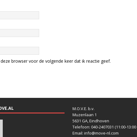
deze browser voor de volgende keer dat ik reactie geef.
OVE.AL
M.O.V.E. b.v.
Muzenlaan 1
5631 GA, Eindhoven
Telefoon: 040-2407031 (11:00-13:00 
Email: info@move-nl.com