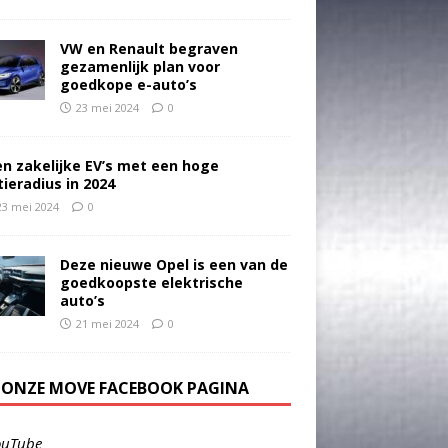
VW en Renault begraven
gezamenlijk plan voor
goedkope e-auto’s
23 mei 2024
0
en zakelijke EV’s met een hoge
tieradius in 2024
23 mei 2024
0
Deze nieuwe Opel is een van de
goedkoopste elektrische
auto’s
21 mei 2024
0
E ONZE MOVE FACEBOOK PAGINA
ouTube