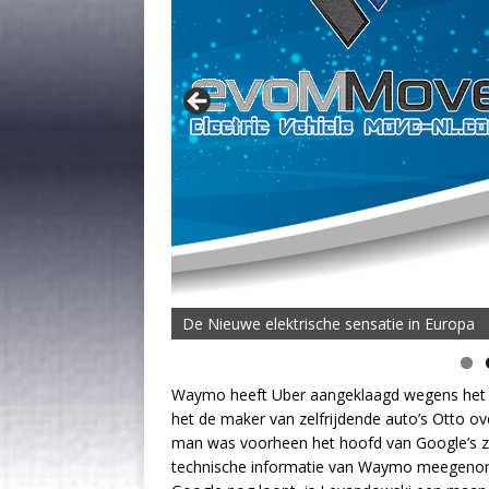
De Nieuwe elektrische sensatie in Europa
De MOVE Vigorous 1500 Highline | 45 km T
Waymo heeft Uber aangeklaagd wegens het s
het de maker van zelfrijdende auto’s Otto ov
man was voorheen het hoofd van Google’s ze
technische informatie van Waymo meegenomen