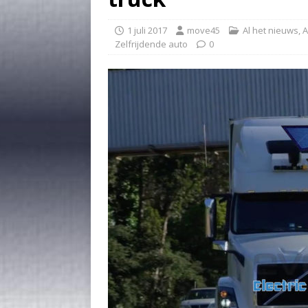
1 juli 2017
move45
Al het nieuws
,
A
Zelfrijdende auto
0