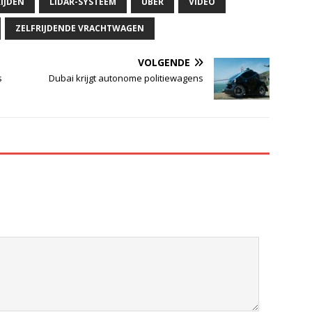
IJDEN
LIDAR-SYSTEEM
UBER
VIDEO
ZELFRIJDENDE VRACHTWAGEN
VOLGENDE
s
Dubai krijgt autonome politiewagens