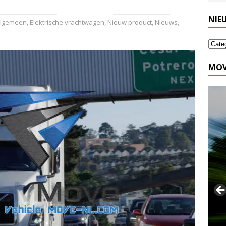
NIE
lgemeen
,
Elektrische vrachtwagen
,
Nieuw product
,
Nieuws
,
MOV