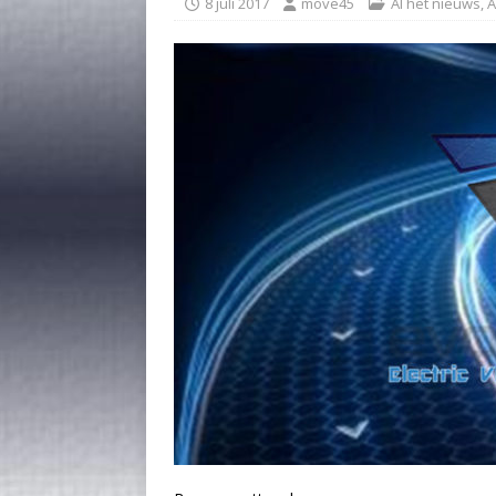
8 juli 2017
move45
Al het nieuws
,
A