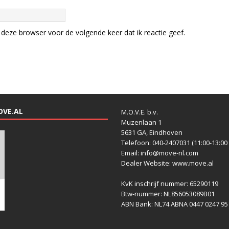
deze browser voor de volgende keer dat ik reactie geef.
OVE.AL
M.O.V.E. b.v.
Muzenlaan 1
5631 GA, Eindhoven
Telefoon: 040-2407031 (11:00-13:00 
Email: info@move-nl.com
Dealer Website: www.move.al
KvK inschrijf nummer: 65290119
Btw-nummer: NL856053089B01
ABN Bank: NL74 ABNA 0447 0247 95