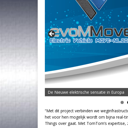
De Nieuwe elektrische sensatie in Europa
De MOVE Vigorous 1500 Highline | 45 km T
“Met dit project verbinden we weginfrastruc
het voor hen mogelijk wordt om bijna real-tim
Things over gaat. Met TomTom’s expertise, z