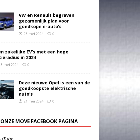
VW en Renault begraven
gezamenlijk plan voor
goedkope e-auto’s
23 mei 2024
0
en zakelijke EV’s met een hoge
tieradius in 2024
23 mei 2024
0
Deze nieuwe Opel is een van de
goedkoopste elektrische
auto’s
21 mei 2024
0
E ONZE MOVE FACEBOOK PAGINA
ouTube