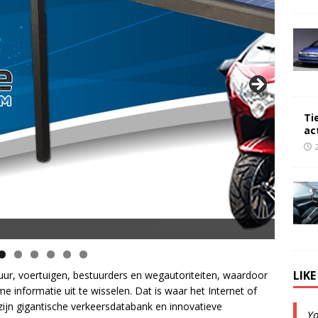
Ti
ac
opsnelheid en 50 km Actieradius
LIK
tuur, voertuigen, bestuurders en wegautoriteiten, waardoor
e informatie uit te wisselen. Dat is waar het Internet of
ijn gigantische verkeersdatabank en innovatieve
Y