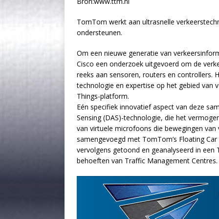
Bron:www.ttm.nl
TomTom werkt aan ultrasnelle verkeerstechn
ondersteunen.
Om een nieuwe generatie van verkeersinform
Cisco een onderzoek uitgevoerd om de verke
reeks aan sensoren, routers en controllers
technologie en expertise op het gebied van v
Things-platform.
Eén specifiek innovatief aspect van deze sam
Sensing (DAS)-technologie, die het vermogen
van virtuele microfoons die bewegingen van
samengevoegd met TomTom’s Floating Car Da
vervolgens getoond en geanalyseerd in een 
behoeften van Traffic Management Centres.