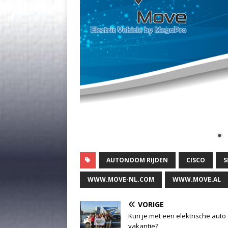
AUTONOOM RIJDEN
CISCO
S
WWW.MOVE-NL.COM
WWW.MOVE.AL
VORIGE
Kun je met een elektrische auto
vakantie?