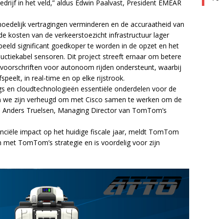
drijf in het veld,” aldus Edwin Paalvast, President EMEAR
oedelijk vertragingen verminderen en de accuraatheid van
de kosten van de verkeerstoezicht infrastructuur lager
eeld significant goedkoper te worden in de opzet en het
ductiekabel sensoren. Dit project streeft ernaar om betere
 voorschriften voor autonoom rijden ondersteunt, waarbij
peelt, in real-time en op elke rijstrook.
ings en cloudtechnologieën essentiële onderdelen voor de
 en we zijn verheugd om met Cisco samen te werken om de
dus Anders Truelsen, Managing Director van TomTom’s
nciële impact op het huidige fiscale jaar, meldt TomTom
n met TomTom’s strategie en is voordelig voor zijn