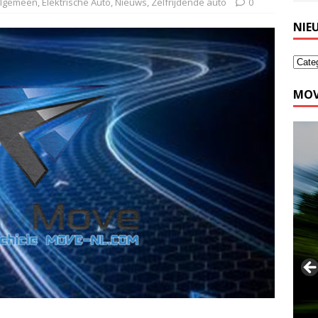
lgemeen
,
Elektrische Auto
,
Nieuws
,
Zelfrijdende auto
0
NIE
MOV