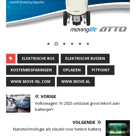
ELEKTRISCHE BUS
ELEKTRISCHE BUSSEN
KOSTENBESPARINGEN
OPLADEN
PITPOINT
WWW.MOVE-NL.COM
WWW.MOVE.AL
VORIGE
Volkswagen: ‘In 2025 ontstaat groot tekort aan
batterijen’
VOLGENDE
Nanotechnologie als sleutel voor betere batterij