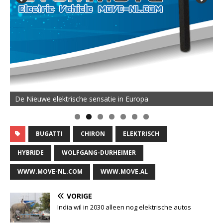
De Nieuwe elektrische sensatie in Europa
BUGATTI
CHIRON
ELEKTRISCH
HYBRIDE
WOLFGANG-DURHEIMER
WWW.MOVE-NL.COM
WWW.MOVE.AL
VORIGE
India wil in 2030 alleen nog elektrische autos