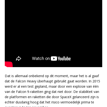
Dat is allemaal onbekend op dit moment, maar het is al gaaf
dat de Falcon Heavy überhaupt gebruikt gaat worden. In 2015
werd er al een test gepland, maar door een explosie van één
van de Falcon 9-raketten ging dat niet door. De stabiliteit van
de platformen en raketten die door SpaceX gelanceerd zijn is
echter dusdanig hoog dat het risico vermoedelijk prima te