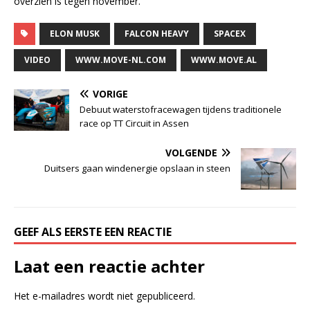
overzien is tegen november.
ELON MUSK
FALCON HEAVY
SPACEX
VIDEO
WWW.MOVE-NL.COM
WWW.MOVE.AL
VORIGE
Debuut waterstofracewagen tijdens traditionele
race op TT Circuit in Assen
VOLGENDE
Duitsers gaan windenergie opslaan in steen
GEEF ALS EERSTE EEN REACTIE
Laat een reactie achter
Het e-mailadres wordt niet gepubliceerd.