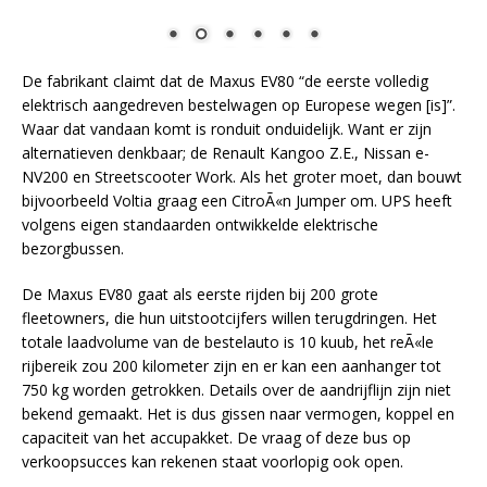
De fabrikant claimt dat de Maxus EV80 “de eerste volledig
elektrisch aangedreven bestelwagen op Europese wegen [is]”.
Waar dat vandaan komt is ronduit onduidelijk. Want er zijn
alternatieven denkbaar; de Renault Kangoo Z.E., Nissan e-
NV200 en Streetscooter Work. Als het groter moet, dan bouwt
bijvoorbeeld Voltia graag een CitroÃ«n Jumper om. UPS heeft
volgens eigen standaarden ontwikkelde elektrische
bezorgbussen.
De Maxus EV80 gaat als eerste rijden bij 200 grote
fleetowners, die hun uitstootcijfers willen terugdringen. Het
totale laadvolume van de bestelauto is 10 kuub, het reÃ«le
rijbereik zou 200 kilometer zijn en er kan een aanhanger tot
750 kg worden getrokken. Details over de aandrijflijn zijn niet
bekend gemaakt. Het is dus gissen naar vermogen, koppel en
capaciteit van het accupakket. De vraag of deze bus op
verkoopsucces kan rekenen staat voorlopig ook open.