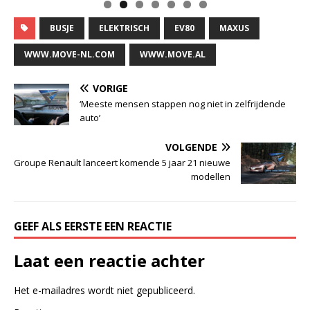
BUSJE
ELEKTRISCH
EV80
MAXUS
WWW.MOVE-NL.COM
WWW.MOVE.AL
VORIGE
‘Meeste mensen stappen nog niet in zelfrijdende
auto’
VOLGENDE
Groupe Renault lanceert komende 5 jaar 21 nieuwe
modellen
GEEF ALS EERSTE EEN REACTIE
Laat een reactie achter
Het e-mailadres wordt niet gepubliceerd.