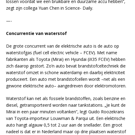
lossen voordat we een bruikbare en duurzame accu hebben”,
zegt zijn collega Yuan Chen in Science- Daily.
—-
Concurrentie van waterstof
De grote concurrent van de elektrische auto is de auto op
waterstofgas (fuel cell electric vehicle – FCEV). Met name
fabrikanten als Toyota (Mirai) en Hyundai (iX35 FCEV) hebben
zich daarop gestort. Zo’n auto bevat brandstofceltechniek die
waterstof omzet in schone waterdamp en daarbij elektriciteit
produceert. Een auto met brandstofcellen wordt –net als een
gewone elektrische auto– aangedreven door elektromotoren.
Waterstof kan net als fossiele brandstoffen, zoals benzine en
diesel, getransporteerd worden naar tankstations. „Je kunt de
Mirai in een paar minuten voltanken”, legt Guido Roozekrans
van Toyota-importeur Louwman & Parqui uit. Een elektrische
auto hangt algauw 0,5 tot 2 uur aan de snellader. Een groot
nadeel is dat er in Nederland maar op drie plaatsen waterstof