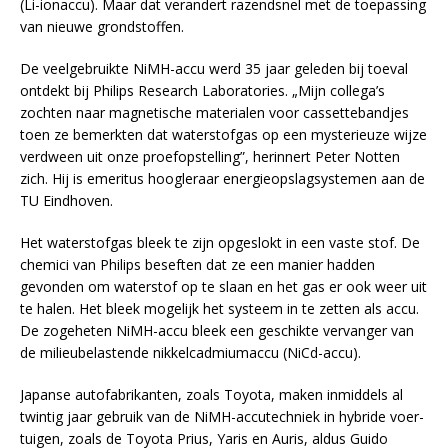
(Li-ionaccu). Maar dat verandert razendsnel met de toepassing
van nieuwe grondstoffen.
De veelgebruikte NiMH-accu werd 35 jaar geleden bij toeval
ontdekt bij Philips Research Laboratories. „Mijn collega’s
zochten naar magnetische materialen voor cassettebandjes
toen ze bemerkten dat waterstofgas op een mysterieuze wijze
verdween uit onze proefopstelling”, herinnert Peter Notten
zich. Hij is emeritus hoogleraar energieopslagsystemen aan de
TU Eindhoven.
Het waterstofgas bleek te zijn opgeslokt in een vaste stof. De
chemici van Philips beseften dat ze een manier hadden
gevonden om waterstof op te slaan en het gas er ook weer uit
te halen. Het bleek mogelijk het systeem in te zetten als accu.
De zogeheten NiMH-accu bleek een geschikte vervanger van
de milieubelastende nikkelcadmiumaccu (NiCd-accu).
Japanse autofabrikanten, zoals Toyota, maken inmiddels al
twintig jaar gebruik van de NiMH-accutechniek in hybride voer-
tuigen, zoals de Toyota Prius, Yaris en Auris, aldus Guido