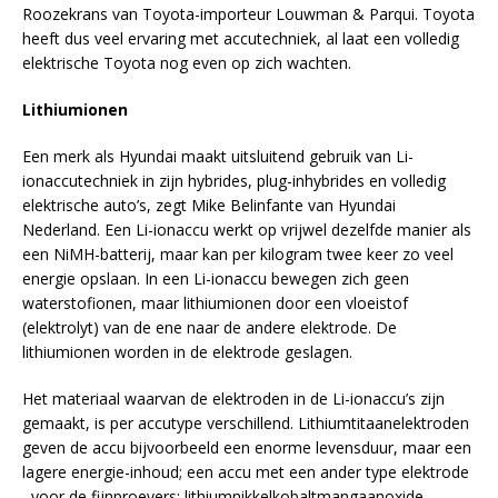
Roozekrans van Toyota-importeur Louwman & Parqui. Toyota
heeft dus veel ervaring met accutechniek, al laat een volledig
elektrische Toyota nog even op zich wachten.
Lithiumionen
Een merk als Hyundai maakt uitsluitend gebruik van Li-
ionaccutechniek in zijn hybrides, plug-inhybrides en volledig
elektrische auto’s, zegt Mike Belinfante van Hyundai
Nederland. Een Li-ionaccu werkt op vrijwel dezelfde manier als
een NiMH-batterij, maar kan per kilogram twee keer zo veel
energie opslaan. In een Li-ionaccu bewegen zich geen
waterstofionen, maar lithiumionen door een vloeistof
(elektrolyt) van de ene naar de andere elektrode. De
lithiumionen worden in de elektrode geslagen.
Het materiaal waarvan de elektroden in de Li-ionaccu’s zijn
gemaakt, is per accutype verschillend. Lithiumtitaanelektroden
geven de accu bijvoorbeeld een enorme levensduur, maar een
lagere energie-inhoud; een accu met een ander type elektrode
–voor de fijnproevers: lithiumnikkelkobaltmangaanoxide-