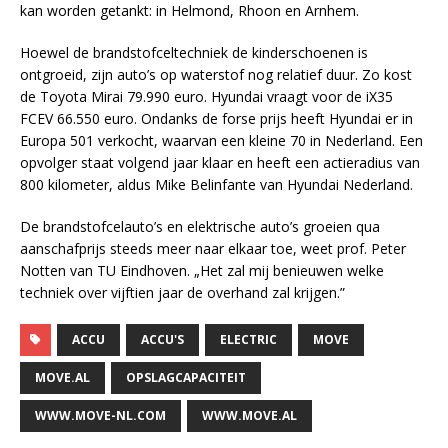
kan worden getankt: in Helmond, Rhoon en Arnhem.
Hoewel de brandstofceltechniek de kinderschoenen is
ontgroeid, zijn auto’s op waterstof nog relatief duur. Zo kost
de Toyota Mirai 79.990 euro. Hyundai vraagt voor de iX35
FCEV 66.550 euro. Ondanks de forse prijs heeft Hyundai er in
Europa 501 verkocht, waarvan een kleine 70 in Nederland. Een
opvolger staat volgend jaar klaar en heeft een actieradius van
800 kilometer, aldus Mike Belinfante van Hyundai Nederland.
De brandstofcelauto’s en elektrische auto’s groeien qua
aanschafprijs steeds meer naar elkaar toe, weet prof. Peter
Notten van TU Eindhoven. „Het zal mij benieuwen welke
techniek over vijftien jaar de overhand zal krijgen.”
ACCU
ACCU'S
ELECTRIC
MOVE
MOVE.AL
OPSLAGCAPACITEIT
WWW.MOVE-NL.COM
WWW.MOVE.AL