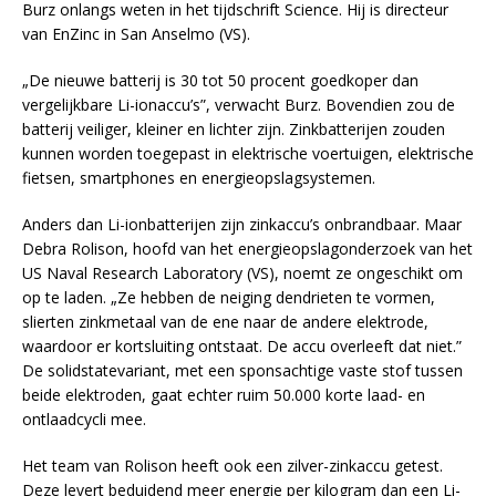
Burz onlangs weten in het tijdschrift Science. Hij is directeur
van EnZinc in San Anselmo (VS).
„De nieuwe batterij is 30 tot 50 procent goedkoper dan
vergelijkbare Li-ionaccu’s”, verwacht Burz. Bovendien zou de
batterij veiliger, kleiner en lichter zijn. Zinkbatterijen zouden
kunnen worden toegepast in elektrische voertuigen, elektrische
fietsen, smartphones en energieopslagsystemen.
Anders dan Li-ionbatterijen zijn zinkaccu’s onbrandbaar. Maar
Debra Rolison, hoofd van het energieopslagonderzoek van het
US Naval Research Laboratory (VS), noemt ze ongeschikt om
op te laden. „Ze hebben de neiging dendrieten te vormen,
slierten zinkmetaal van de ene naar de andere elektrode,
waardoor er kortsluiting ontstaat. De accu overleeft dat niet.”
De solidstatevariant, met een sponsachtige vaste stof tussen
beide elektroden, gaat echter ruim 50.000 korte laad- en
ontlaadcycli mee.
Het team van Rolison heeft ook een zilver-zinkaccu getest.
Deze levert beduidend meer energie per kilogram dan een Li-