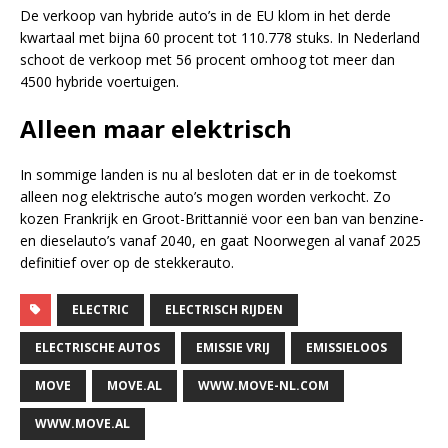
De verkoop van hybride auto’s in de EU klom in het derde
kwartaal met bijna 60 procent tot 110.778 stuks. In Nederland
schoot de verkoop met 56 procent omhoog tot meer dan
4500 hybride voertuigen.
Alleen maar elektrisch
In sommige landen is nu al besloten dat er in de toekomst
alleen nog elektrische auto’s mogen worden verkocht. Zo
kozen Frankrijk en Groot-Brittannië voor een ban van benzine-
en dieselauto’s vanaf 2040, en gaat Noorwegen al vanaf 2025
definitief over op de stekkerauto.
ELECTRIC
ELECTRISCH RIJDEN
ELECTRISCHE AUTOS
EMISSIE VRIJ
EMISSIELOOS
MOVE
MOVE.AL
WWW.MOVE-NL.COM
WWW.MOVE.AL