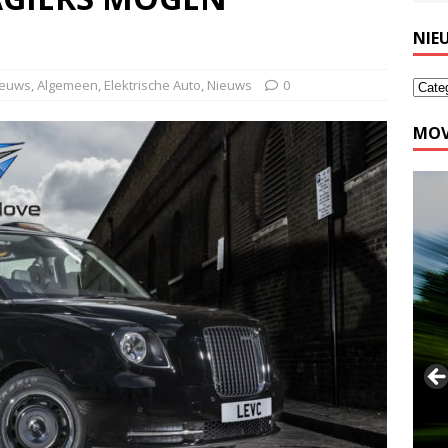
NIE
ieuws
,
Algemeen
,
Elektrische Auto
,
Nieuws
0
MOV