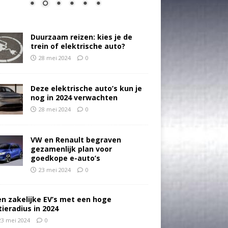
Duurzaam reizen: kies je de
trein of elektrische auto?
28 mei 2024
0
Deze elektrische auto’s kun je
nog in 2024 verwachten
28 mei 2024
0
VW en Renault begraven
gezamenlijk plan voor
goedkope e-auto’s
23 mei 2024
0
en zakelijke EV’s met een hoge
tieradius in 2024
23 mei 2024
0