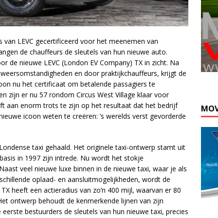
’s van LEVC gecertificeerd voor het meenemen van
ngen de chauffeurs de sleutels van hun nieuwe auto.
voor de nieuwe LEVC (London EV Company) TX in zicht. Na
weersomstandigheden en door praktijkchauffeurs, krijgt de
oon nu het certificaat om betalende passagiers te
en zijn er nu 57 rondom Circus West Village klaar voor
 aan enorm trots te zijn op het resultaat dat het bedrijf
MOV
nieuwe icoon weten te creëren: ’s werelds verst gevorderde
Londense taxi gehaald. Het originele taxi-ontwerp stamt uit
asis in 1997 zijn intrede. Nu wordt het stokje
aast veel nieuwe luxe binnen in de nieuwe taxi, waar je als
schillende oplaad- en aansluitmogelijkheden, wordt de
 TX heeft een actieradius van zo’n 400 mijl, waarvan er 80
 Het ontwerp behoudt de kenmerkende lijnen van zijn
erste bestuurders de sleutels van hun nieuwe taxi, precies