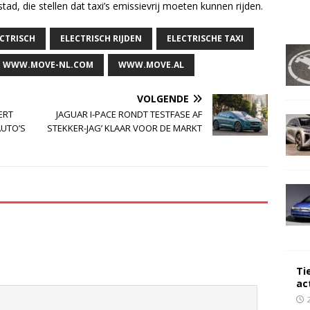
tad, die stellen dat taxi’s emissievrij moeten kunnen rijden.
CTRISCH
ELECTRISCH RIJDEN
ELECTRISCHE TAXI
WWW.MOVE-NL.COM
WWW.MOVE.AL
VOLGENDE
ERT
JAGUAR I-PACE RONDT TESTFASE AF
AUTO’S
STEKKER-JAG’ KLAAR VOOR DE MARKT
Ti
ac