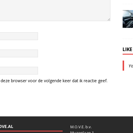
LIK
Y
deze browser voor de volgende keer dat ik reactie geef.
OVE.AL
M.O.V.E. b.v.
Muzenlaan 1