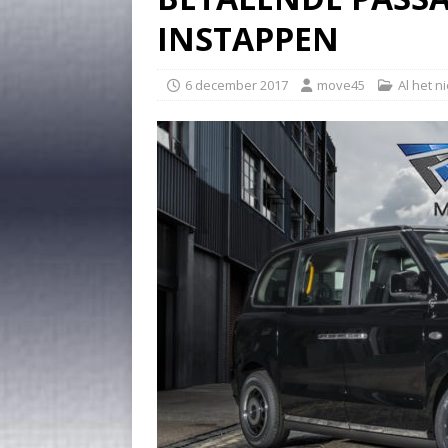
INSTAPPEN
6 december 2017
move45
Al het n