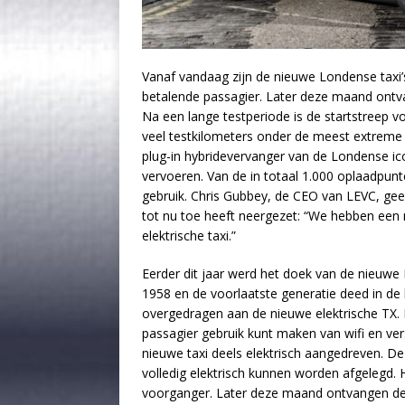
Vanaf vandaag zijn de nieuwe Londense taxi
betalende passagier. Later deze maand ontva
Na een lange testperiode is de startstreep 
veel testkilometers onder de meest extreme 
plug-in hybridevervanger van de Londense ic
vervoeren. Van de in totaal 1.000 oplaadpunt
gebruik. Chris Gubbey, de CEO van LEVC, geeft
tot nu toe heeft neergezet: “We hebben een 
elektrische taxi.”
Eerder dit jaar werd het doek van de nieuwe 
1958 en de voorlaatste generatie deed in de b
overgedragen aan de nieuwe elektrische TX. N
passagier gebruik kunt maken van wifi en ver
nieuwe taxi deels elektrisch aangedreven. De
volledig elektrisch kunnen worden afgelegd.
voorganger. Later deze maand ontvangen de e