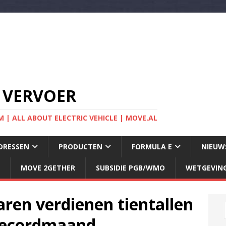
 VERVOER
 | ALL ABOUT ELECTRIC VEHICLE | MOVE.AL
DRESSEN
PRODUCTEN
FORMULA E
NIEUW
MOVE 2GETHER
SUBSIDIE PGB/WMO
WETGEVIN
ren verdienen tientallen
 recordmaand