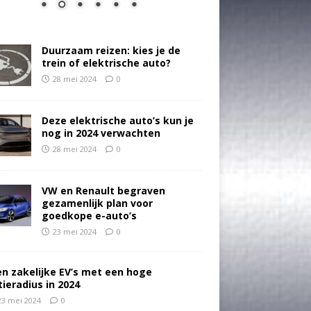
Duurzaam reizen: kies je de
trein of elektrische auto?
28 mei 2024
0
Deze elektrische auto’s kun je
nog in 2024 verwachten
28 mei 2024
0
VW en Renault begraven
gezamenlijk plan voor
goedkope e-auto’s
23 mei 2024
0
en zakelijke EV’s met een hoge
tieradius in 2024
23 mei 2024
0