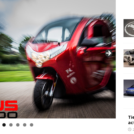
Ti
ac