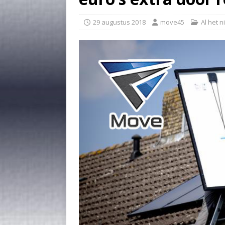
29 augustus 2018
move45
Al het 