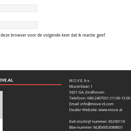
deze browser voor de volgende keer dat ik reactie geef.
OVE.AL
M.O.V.E. b.v.
Muzenlaan 1
5631 GA, Eindhoven
Telefoon: 040-2407031 (11:00-13:00 
Email: info@move-nl.com
Dealer Website: www.move.al
KvK inschrijf nummer: 65290119
Btw-nummer: NL856053089B01