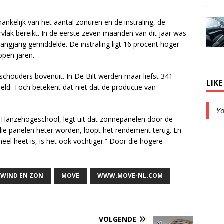
nkelijk van het aantal zonuren en de instraling, de
vlak bereikt. In de eerste zeven maanden van dit jaar was
angjarig gemiddelde. De instraling ligt 16 procent hoger
open jaren.
 schouders bovenuit. In De Bilt werden maar liefst 341
LIK
ld. Toch betekent dat niet dat de productie van
Y
de Hanzehogeschool, legt uit dat zonnepanelen door de
ie panelen heter worden, loopt het rendement terug. En
el heet is, is het ook vochtiger.” Door die hogere
T WIND EN ZON
MOVE
WWW.MOVE-NL.COM
VOLGENDE