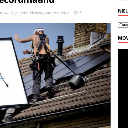
NIE
nieuws
,
Algemeen
,
Nieuws
,
zonne-energie
0
MOV