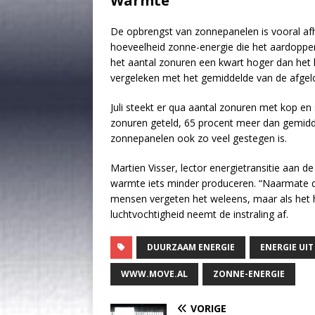
Warmte
De opbrengst van zonnepanelen is vooral afha
hoeveelheid zonne-energie die het aardopper
het aantal zonuren een kwart hoger dan het l
vergeleken met het gemiddelde van de afgel
Juli steekt er qua aantal zonuren met kop en
zonuren geteld, 65 procent meer dan gemidde
zonnepanelen ook zo veel gestegen is.
Martien Visser, lector energietransitie aan 
warmte iets minder produceren. “Naarmate d
mensen vergeten het weleens, maar als het he
luchtvochtigheid neemt de instraling af.
DUURZAAM ENERGIE
ENERGIE UI
WWW.MOVE.AL
ZONNE-ENERGIE
VORIGE