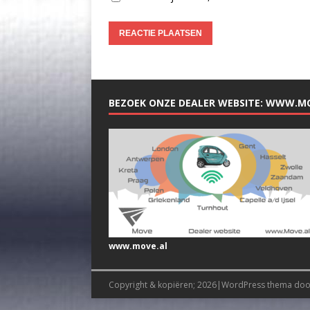
BEZOEK ONZE DEALER WEBSITE: WWW.M
www.move.al
Copyright & kopiëren; 2026|WordPress thema do