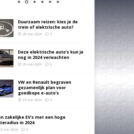
Duurzaam reizen: kies je de
trein of elektrische auto?
28 mei 2024
0
Deze elektrische auto’s kun je
nog in 2024 verwachten
28 mei 2024
0
VW en Renault begraven
gezamenlijk plan voor
goedkope e-auto’s
23 mei 2024
0
en zakelijke EV’s met een hoge
tieradius in 2024
23 mei 2024
0