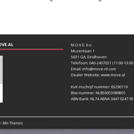
OVE.AL
M.O.V.E. b.v.
Muzenlaan 1
5631 GA, Eindhoven
Telefoon: 040-2407031 (11:00-13:00 
Email: info@move-nl.com
Dealer Website: www.move.al
KvK inschrijf nummer: 65290119
Btw-nummer: NL856053089B01
ABN Bank: NL74 ABNA 0447 0247 95
or
MH Themes