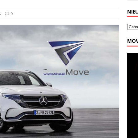
NIE
s
0
MOV