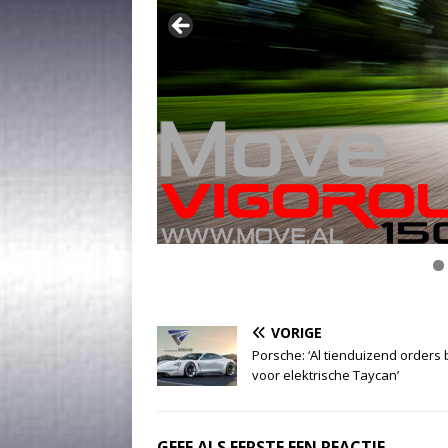
VORIGE
Porsche: ‘Al tienduizend orders
voor elektrische Taycan’
GEEF ALS EERSTE EEN REACTIE