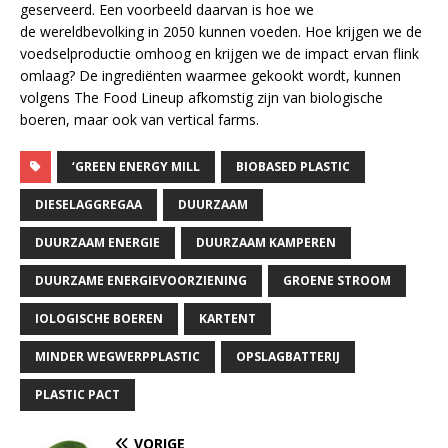
geserveerd. Een voorbeeld daarvan is hoe we
de wereldbevolking in 2050 kunnen voeden. Hoe krijgen we de
voedselproductie omhoog en krijgen we de impact ervan flink
omlaag? De ingrediënten waarmee gekookt wordt, kunnen
volgens The Food Lineup afkomstig zijn van biologische
boeren, maar ook van vertical farms.
‘GREEN ENERGY MILL
BIOBASED PLASTIC
DIESELAGGREGAA
DUURZAAM
DUURZAAM ENERGIE
DUURZAAM KAMPEREN
DUURZAME ENERGIEVOORZIENING
GROENE STROOM
IOLOGISCHE BOEREN
KARTENT
MINDER WEGWERPPLASTIC
OPSLAGBATTERIJ
PLASTIC PACT
VORIGE