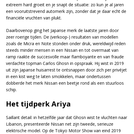
extreem hard groeit en je snapt de situatie: zo kun je al jaren
een vooruitstrevend automerk zijn, zonder dat je daar echt de
financiële vruchten van plukt.
Daarbovenop ging het Japanse merk de laatste jaren door
zeer roerige tijden. De (verkoop-) resultaten van modellen
zoals de Micra en Note stonden onder druk, wereldwijd reden
steeds minder mensen in een Nissan en tot overmaat van
ramp raakte de succesvolle maar flamboyante en van fraude
verdachte topman Carlos Ghosn in opspraak. Hij wist in 2019
uit zijn Japanse huisarrest te ontsnappen door zich per privéjet
in een kist weg te laten smokkelen, maar ondertussen
dobberde het merk Nissan een beetje rond als een stuurloos
schip.
Het tijdperk Ariya
Saillant detail: in hetzelfde jaar dat Ghosn wist te vluchten naar
Libanon, presenteerde Nissan net zijn tweede, serieuze
elektrische model. Op de Tokyo Motor Show van eind 2019