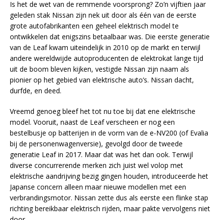
Is het de wet van de remmende voorsprong? Zo’n vijftien jaar
geleden stak Nissan zijn nek uit door als één van de eerste
grote autofabrikanten een geheel elektrisch model te
ontwikkelen dat enigszins betaalbaar was. Die eerste generatie
van de Leaf kwam uiteindelijk in 2010 op de markt en terwijl
andere wereldwijde autoproducenten de elektrokat lange tijd
uit de boom bleven kijken, vestigde Nissan zijn naam als
pionier op het gebied van elektrische auto’s. Nissan dacht,
durfde, en deed.
Vreemd genoeg bleef het tot nu toe bij dat ene elektrische
model. Vooruit, naast de Leaf verscheen er nog een
bestelbusje op batterijen in de vorm van de e-NV200 (of Evalia
bij de personenwagenversie), gevolgd door de tweede
generatie Leaf in 2017. Maar dat was het dan ook. Terwijl
diverse concurrerende merken zich juist wel volop met
elektrische aandrijving bezig gingen houden, introduceerde het
Japanse concern alleen maar nieuwe modellen met een
verbrandingsmotor. Nissan zette dus als eerste een flinke stap
richting bereikbaar elektrisch rijden, maar pakte vervolgens niet
door.