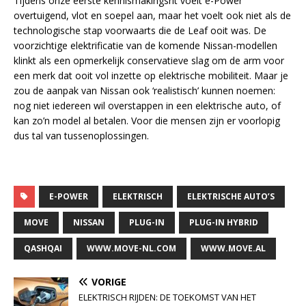
Tijdens onze eerste kennismakingsrit voelt e-Power
overtuigend, vlot en soepel aan, maar het voelt ook niet als de
technologische stap voorwaarts die de Leaf ooit was. De
voorzichtige elektrificatie van de komende Nissan-modellen
klinkt als een opmerkelijk conservatieve slag om de arm voor
een merk dat ooit vol inzette op elektrische mobiliteit. Maar je
zou de aanpak van Nissan ook ‘realistisch’ kunnen noemen:
nog niet iedereen wil overstappen in een elektrische auto, of
kan zo’n model al betalen. Voor die mensen zijn er voorlopig
dus tal van tussenoplossingen.
E-POWER
ELEKTRISCH
ELEKTRISCHE AUTO’S
MOVE
NISSAN
PLUG-IN
PLUG-IN HYBRID
QASHQAI
WWW.MOVE-NL.COM
WWW.MOVE.AL
VORIGE
ELEKTRISCH RIJDEN: DE TOEKOMST VAN HET