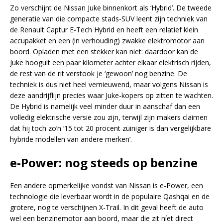
Zo verschijnt de Nissan Juke binnenkort als ‘Hybrid’. De tweede
generatie van die compacte stads-SUV leent zijn techniek van
de Renault Captur E-Tech Hybrid en heeft een relatief klein
accupakket en een (in verhouding) zwakke elektromotor aan
boord. Opladen met een stekker kan niet: daardoor kan de
Juke hooguit een paar kilometer achter elkaar elektrisch rijden,
de rest van de rit verstook je ‘gewoon’ nog benzine. De
techniek is dus niet heel vernieuwend, maar volgens Nissan is
deze aandrijflijn precies waar Juke-kopers op zitten te wachten.
De Hybrid is namelijk veel minder duur in aanschaf dan een
volledig elektrische versie zou zijn, terwijl zijn makers claimen
dat hij toch zo’n ‘15 tot 20 procent zuiniger is dan vergelijkbare
hybride modellen van andere merken’.
e-Power: nog steeds op benzine
Een andere opmerkelijke vondst van Nissan is e-Power, een
technologie die leverbaar wordt in de populaire Qashqai en de
grotere, nog te verschijnen X-Trail. In dit geval heeft de auto
wel een benzinemotor aan boord, maar die zit níet direct