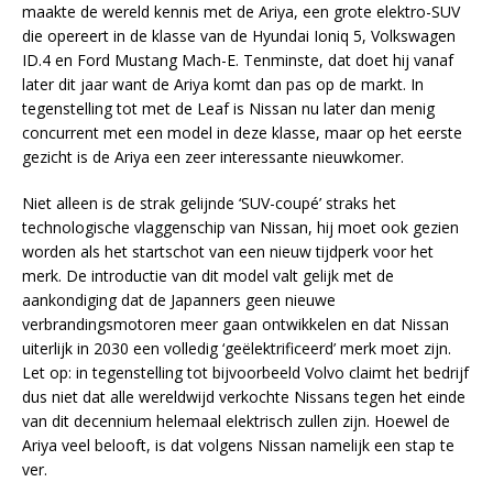
maakte de wereld kennis met de Ariya, een grote elektro-SUV
die opereert in de klasse van de Hyundai Ioniq 5, Volkswagen
ID.4 en Ford Mustang Mach-E. Tenminste, dat doet hij vanaf
later dit jaar want de Ariya komt dan pas op de markt. In
tegenstelling tot met de Leaf is Nissan nu later dan menig
concurrent met een model in deze klasse, maar op het eerste
gezicht is de Ariya een zeer interessante nieuwkomer.
Niet alleen is de strak gelijnde ‘SUV-coupé’ straks het
technologische vlaggenschip van Nissan, hij moet ook gezien
worden als het startschot van een nieuw tijdperk voor het
merk. De introductie van dit model valt gelijk met de
aankondiging dat de Japanners geen nieuwe
verbrandingsmotoren meer gaan ontwikkelen en dat Nissan
uiterlijk in 2030 een volledig ‘geëlektrificeerd’ merk moet zijn.
Let op: in tegenstelling tot bijvoorbeeld Volvo claimt het bedrijf
dus niet dat alle wereldwijd verkochte Nissans tegen het einde
van dit decennium helemaal elektrisch zullen zijn. Hoewel de
Ariya veel belooft, is dat volgens Nissan namelijk een stap te
ver.