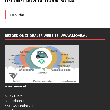
LIKE ONZE MOVE FACEBOOK PAGINA
YouTube
BEZOEK ONZE DEALER WEBSITE: WWW.MOVE.AL
www.move.al
M.O.V.E. b.v.
Muzenlaan 1
5631 GA, Eindhoven