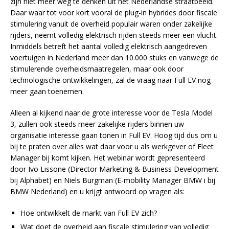
zijn niet meer weg te denken uit het Nederlandse straatbeeld.
Daar waar tot voor kort vooral de plug-in hybrides door fiscale
stimulering vanuit de overheid populair waren onder zakelijke
rijders, neemt volledig elektrisch rijden steeds meer een vlucht.
Inmiddels betreft het aantal volledig elektrisch aangedreven
voertuigen in Nederland meer dan 10.000 stuks en vanwege de
stimulerende overheidsmaatregelen, maar ook door
technologische ontwikkelingen, zal de vraag naar Full EV nog
meer gaan toenemen.
Alleen al kijkend naar de grote interesse voor de Tesla Model
3, zullen ook steeds meer zakelijke rijders binnen uw
organisatie interesse gaan tonen in Full EV. Hoog tijd dus om u
bij te praten over alles wat daar voor u als werkgever of Fleet
Manager bij komt kijken. Het webinar wordt gepresenteerd
door Ivo Lissone (Director Marketing & Business Development
bij Alphabet) en Niels Burgman (‎E-mobility Manager BMW i bij
BMW Nederland) en u krijgt antwoord op vragen als:
Hoe ontwikkelt de markt van Full EV zich?
Wat doet de overheid aan fiscale stimulering van volledig