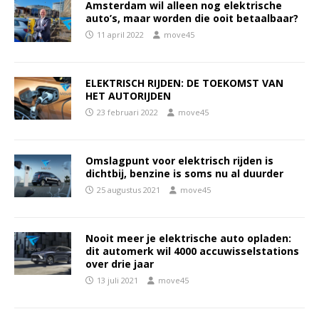
Amsterdam wil alleen nog elektrische
auto’s, maar worden die ooit betaalbaar?
11 april 2022
move45
ELEKTRISCH RIJDEN: DE TOEKOMST VAN
HET AUTORIJDEN
23 februari 2022
move45
Omslagpunt voor elektrisch rijden is
dichtbij, benzine is soms nu al duurder
25 augustus 2021
move45
Nooit meer je elektrische auto opladen:
dit automerk wil 4000 accuwisselstations
over drie jaar
13 juli 2021
move45