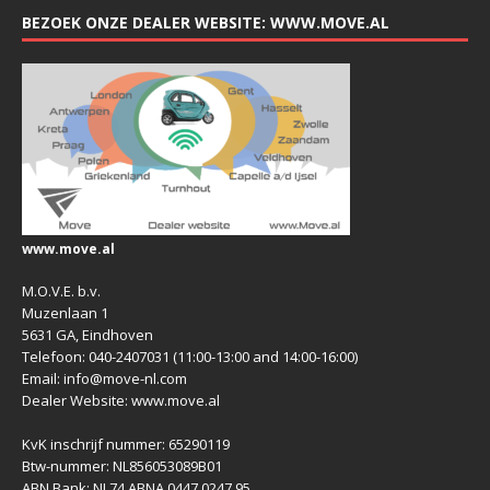
BEZOEK ONZE DEALER WEBSITE: WWW.MOVE.AL
www.move.al
M.O.V.E. b.v.
Muzenlaan 1
5631 GA, Eindhoven
Telefoon: 040-2407031 (11:00-13:00 and 14:00-16:00)
Email: info@move-nl.com
Dealer Website: www.move.al
KvK inschrijf nummer: 65290119
Btw-nummer: NL856053089B01
ABN Bank: NL74 ABNA 0447 0247 95