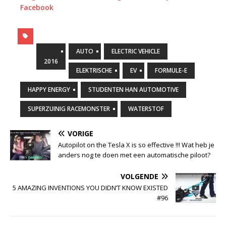
Facebook
AUTO
ELECTRIC VEHICLE
2016
ELEKTRISCHE
EV
FORMULE-E
HAPPY ENERGY
STUDENTEN HAN AUTOMOTIVE
SUPERZUINIG RACEMONSTER
WATERSTOF
VORIGE
Autopilot on the Tesla X is so effective !!! Wat heb je
anders nog te doen met een automatische piloot?
VOLGENDE
5 AMAZING INVENTIONS YOU DIDN’T KNOW EXISTED
#96