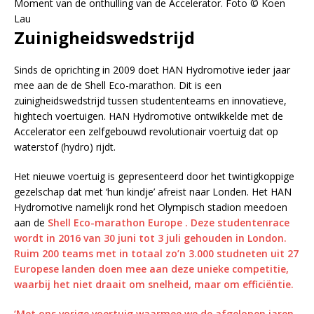
Moment van de onthulling van de Accelerator. Foto © Koen
Lau
Zuinigheidswedstrijd
Sinds de oprichting in 2009 doet HAN Hydromotive ieder jaar
mee aan de de Shell Eco-marathon. Dit is een
zuinigheidswedstrijd tussen studententeams en innovatieve,
hightech voertuigen. HAN Hydromotive ontwikkelde met de
Accelerator een zelfgebouwd revolutionair voertuig dat op
waterstof (hydro) rijdt.
Het nieuwe voertuig is gepresenteerd door het twintigkoppige
gezelschap dat met ‘hun kindje’ afreist naar Londen. Het HAN
Hydromotive namelijk rond het Olympisch stadion meedoen
aan de
Shell Eco-marathon Europe . Deze studentenrace
wordt in 2016 van 30 juni tot 3 juli gehouden in London.
Ruim 200 teams met in totaal zo’n 3.000 studneten uit 27
Europese landen doen mee aan deze unieke competitie,
waarbij het niet draait om snelheid, maar om efficiëntie.
‘Met ons vorige voertuig waarmee we de afgelopen jaren