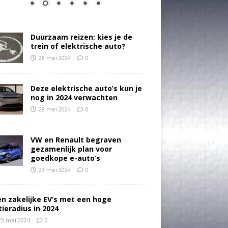
Duurzaam reizen: kies je de
trein of elektrische auto?
28 mei 2024
0
Deze elektrische auto’s kun je
nog in 2024 verwachten
28 mei 2024
0
VW en Renault begraven
gezamenlijk plan voor
goedkope e-auto’s
23 mei 2024
0
en zakelijke EV’s met een hoge
tieradius in 2024
23 mei 2024
0