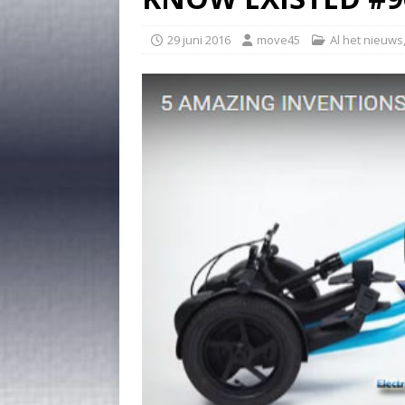
29 juni 2016
move45
Al het nieuws