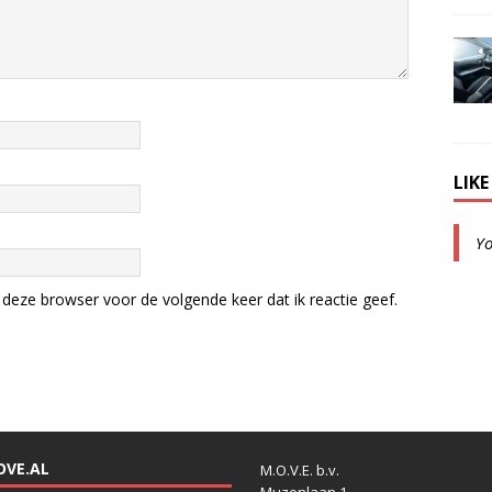
LIK
Y
deze browser voor de volgende keer dat ik reactie geef.
OVE.AL
M.O.V.E. b.v.
Muzenlaan 1