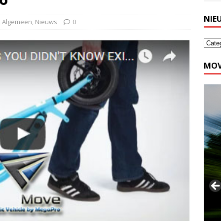
NIE
,
Algemeen
,
Nieuws
0
MOV