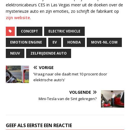
elektronicabeurs CES in Las Vegas meer uit de doeken over de
mysterieuze auto en zijn emoties, zo schrijft de fabrikant op
zijn website
.
CONCEPT
ELECTRIC VEHICLE
EMOTION ENGINE
EV
HONDA
MOVE-NL.COM
NEUV
ZELFRIJDENDE AUTO
VORIGE
‘Vraag naar olie daalt met 10 procent door
elektrische auto’s’
VOLGENDE
Mini-Tesla van de Sint gekregen?
GEEF ALS EERSTE EEN REACTIE