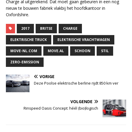
Charge al uitgerekend. Dat moet gaan gebeuren in een nog
nieuw te bouwen fabriek vlakbij het hoofdkantoor in
Oxfordshire.
2017
BRITSE
CHARGE
ELEKTRISCHE TRUCK
ELEKTRISCHE VRACHTWAGEN
MOVE-NL.COM
MOVE.AL
SCHOON
STIL
ZERO-EMISSION
VORIGE
Deze Poolse elektrische berline rijdt 850 km ver
VOLGENDE
Rinspeed Oasis Concept: héél (bio)logisch