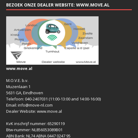
BEZOEK ONZE DEALER WEBSITE: WWW.MOVE.AL
www.move.al
M.O.V.E. b.v.
Muzenlaan 1
5631 GA, Eindhoven
Telefoon: 040-2407031 (11:00-13:00 and 14:00-16:00)
Email: info@move-nl.com
Dealer Website: www.move.al
KvK inschrijf nummer: 65290119
Btw-nummer: NL856053089B01
ABN Bank: NL74 ABNA 0447 0247 95