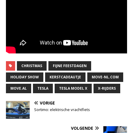
CHRISTMAS
FIJNE FEESTDAGEN
HOLIDAY SHOW
KERSTCADEAUTJE
MOVE-NL.COM
MOVE.AL
TESLA
TESLA MODEL X
X-RIJDERS
VORIGE
Sortimo: elektrische vrachtfiets
VOLGENDE