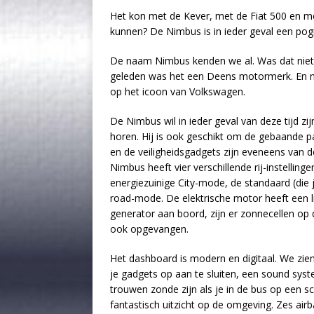
Het kon met de Kever, met de Fiat 500 en me
kunnen? De Nimbus is in ieder geval een pog
De naam Nimbus kenden we al. Was dat niet d
geleden was het een Deens motormerk. En nu i
op het icoon van Volkswagen.
De Nimbus wil in ieder geval van deze tijd zijn
horen. Hij is ook geschikt om de gebaande p
en de veiligheidsgadgets zijn eveneens van d
Nimbus heeft vier verschillende rij-instellinge
energiezuinige City-mode, de standaard (die
road-mode. De elektrische motor heeft een li
generator aan boord, zijn er zonnecellen op
ook opgevangen.
Het dashboard is modern en digitaal. We zie
je gadgets op aan te sluiten, een sound syst
trouwen zonde zijn als je in de bus op een 
fantastisch uitzicht op de omgeving. Zes air