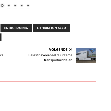
ENERGIEZUINIG
LITHIUM-ION ACCU
VOLGENDE
o’s
Belastingvoordeel duurzame
transportmiddelen