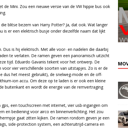
t de Mini. Zou een nieuwe versie van de VW hippie bus ook
ing.
ie blitse bezem van Harry Potter? Ja, dat ook. Wat langer
s er een elektrisch busje onder diezelfde naam dat lijkt
. Dus is hij elektrisch. Met alle voor- en nadelen die daarbij
aden te verlaten. De ramen geven een panoramisch uitzicht
eze tijd. Eduardo Gavanis tekent voor het ontwerp. De
MOV
n voor vier verschillende soorten van uitstapjes. Zo is er de
 je dus het meest gebruikt), de snelweg-mode en de off-
thium-ion accu. Om deze op te laden is er ook een kleine
 de buitenkant en wordt de energie van de remvertraging
n gps, een touchscreen met internet, vier usb-ingangen om
em en bediening voor airco en binnenverlichting. Het zou
schermpje gaat zitten kijken. De ramen rondom geven je een
bags, side-protection system, een achteruitrijd-camera en