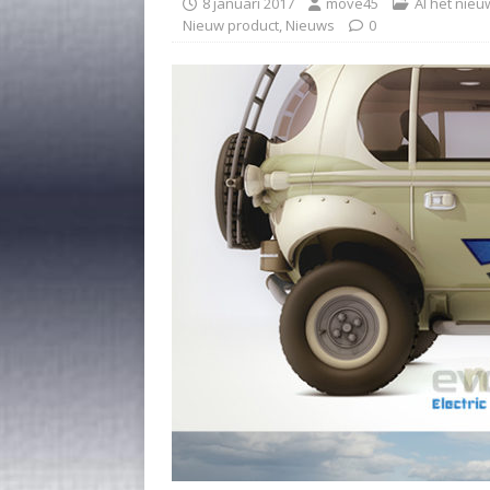
8 januari 2017
move45
Al het nieu
Nieuw product
,
Nieuws
0