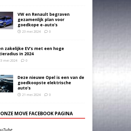
VW en Renault begraven
gezamenlijk plan voor
goedkope e-auto’s
23 mei 2024
0
en zakelijke EV’s met een hoge
tieradius in 2024
23 mei 2024
0
Deze nieuwe Opel is een van de
goedkoopste elektrische
auto’s
21 mei 2024
0
E ONZE MOVE FACEBOOK PAGINA
ouTube