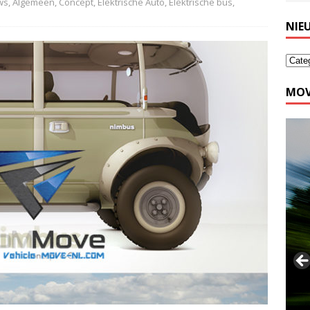
ws
,
Algemeen
,
Concept
,
Elektrische Auto
,
Elektrische bus
,
NIE
MOV