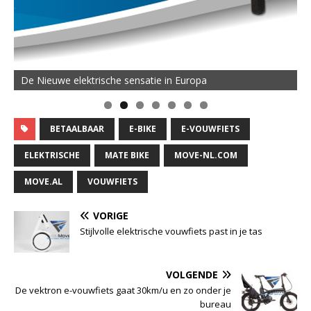
De Nieuwe elektrische sensatie in Europa
BETAALBAAR
E-BIKE
E-VOUWFIETS
ELEKTRISCHE
MATE BIKE
MOVE-NL.COM
MOVE.AL
VOUWFIETS
VORIGE
Stijlvolle elektrische vouwfiets past in je tas
VOLGENDE
De vektron e-vouwfiets gaat 30km/u en zo onder je
bureau