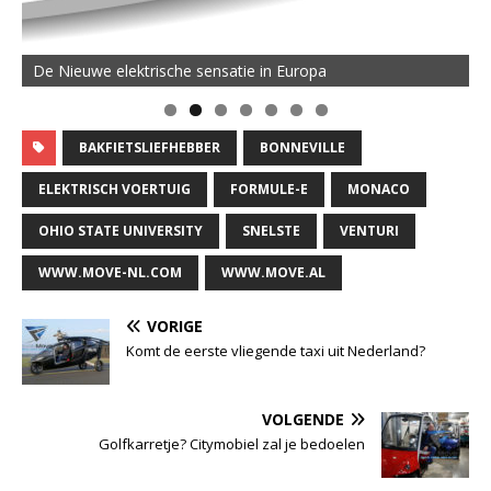
De Nieuwe elektrische sensatie in Europa
BAKFIETSLIEFHEBBER
BONNEVILLE
ELEKTRISCH VOERTUIG
FORMULE-E
MONACO
OHIO STATE UNIVERSITY
SNELSTE
VENTURI
WWW.MOVE-NL.COM
WWW.MOVE.AL
VORIGE
Komt de eerste vliegende taxi uit Nederland?
VOLGENDE
Golfkarretje? Citymobiel zal je bedoelen