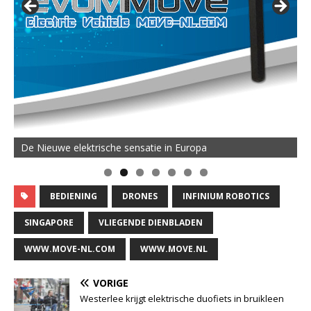
De Nieuwe elektrische sensatie in Europa
BEDIENING
DRONES
INFINIUM ROBOTICS
SINGAPORE
VLIEGENDE DIENBLADEN
WWW.MOVE-NL.COM
WWW.MOVE.NL
VORIGE
Westerlee krijgt elektrische duofiets in bruikleen