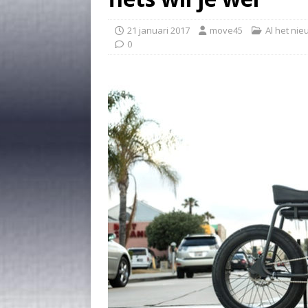
21 januari 2017
move45
Al het ni
0