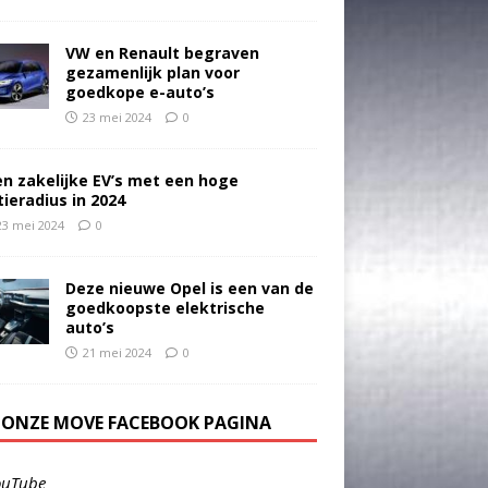
VW en Renault begraven
gezamenlijk plan voor
goedkope e-auto’s
23 mei 2024
0
en zakelijke EV’s met een hoge
tieradius in 2024
23 mei 2024
0
Deze nieuwe Opel is een van de
goedkoopste elektrische
auto’s
21 mei 2024
0
E ONZE MOVE FACEBOOK PAGINA
ouTube