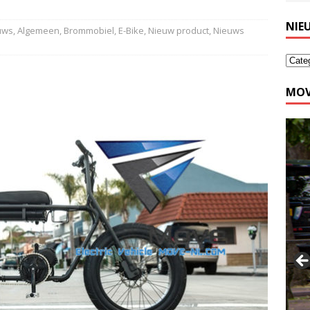
NIE
euws
,
Algemeen
,
Brommobiel
,
E-Bike
,
Nieuw product
,
Nieuws
MOV