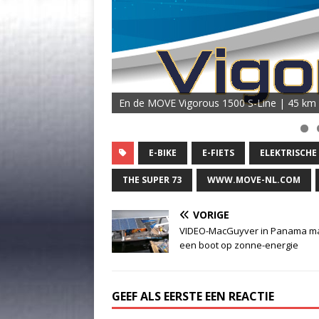
En de MOVE Vigorous 1500 S-Line | 45 km 
E-BIKE
E-FIETS
ELEKTRISCHE 
THE SUPER 73
WWW.MOVE-NL.COM
VORIGE
VIDEO-MacGuyver in Panama m
een boot op zonne-energie
GEEF ALS EERSTE EEN REACTIE