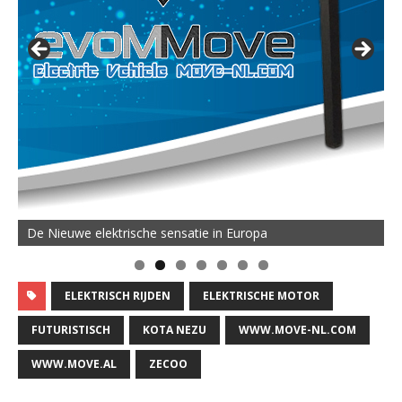
De Nieuwe elektrische sensatie in Europa
ELEKTRISCH RIJDEN
ELEKTRISCHE MOTOR
FUTURISTISCH
KOTA NEZU
WWW.MOVE-NL.COM
WWW.MOVE.AL
ZECOO