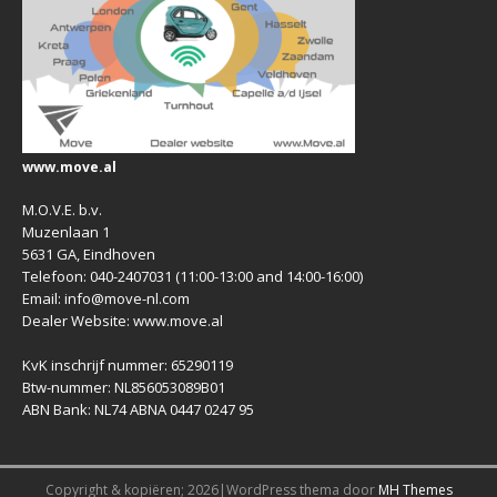
www.move.al
M.O.V.E. b.v.
Muzenlaan 1
5631 GA, Eindhoven
Telefoon: 040-2407031 (11:00-13:00 and 14:00-16:00)
Email: info@move-nl.com
Dealer Website: www.move.al
KvK inschrijf nummer: 65290119
Btw-nummer: NL856053089B01
ABN Bank: NL74 ABNA 0447 0247 95
Copyright & kopiëren; 2026|WordPress thema door
MH Themes