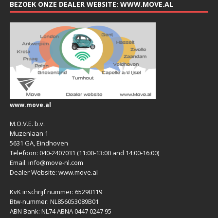
BEZOEK ONZE DEALER WEBSITE: WWW.MOVE.AL
www.move.al
M.O.V.E. b.v.
Muzenlaan 1
5631 GA, Eindhoven
Telefoon: 040-2407031 (11:00-13:00 and 14:00-16:00)
Email: info@move-nl.com
Dealer Website: www.move.al
KvK inschrijf nummer: 65290119
Btw-nummer: NL856053089B01
ABN Bank: NL74 ABNA 0447 0247 95