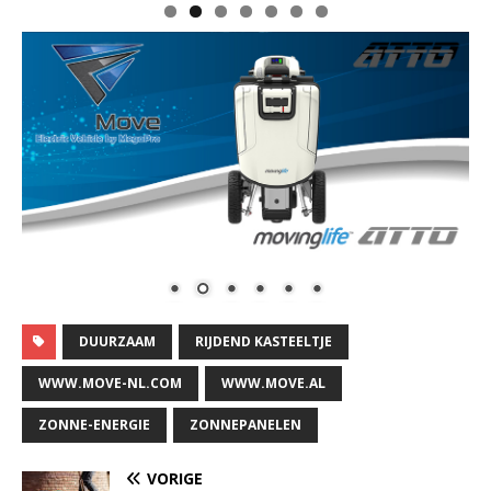
DUURZAAM
RIJDEND KASTEELTJE
WWW.MOVE-NL.COM
WWW.MOVE.AL
ZONNE-ENERGIE
ZONNEPANELEN
VORIGE