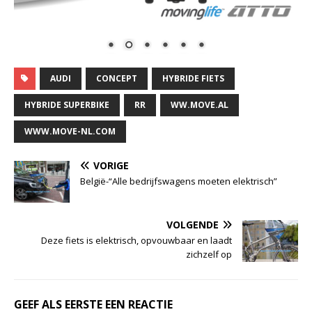
AUDI
CONCEPT
HYBRIDE FIETS
HYBRIDE SUPERBIKE
RR
WW.MOVE.AL
WWW.MOVE-NL.COM
VORIGE
België-“Alle bedrijfswagens moeten elektrisch”
VOLGENDE
Deze fiets is elektrisch, opvouwbaar en laadt
zichzelf op
GEEF ALS EERSTE EEN REACTIE