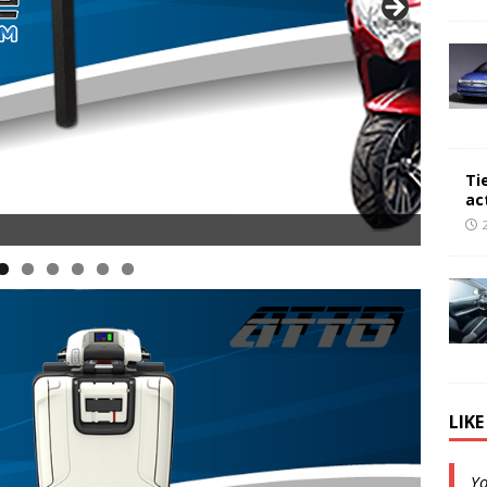
Ti
ac
LIK
Y