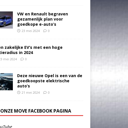
VW en Renault begraven
gezamenlijk plan voor
goedkope e-auto’s
23 mei 2024
0
en zakelijke EV’s met een hoge
tieradius in 2024
23 mei 2024
0
Deze nieuwe Opel is een van de
goedkoopste elektrische
auto’s
21 mei 2024
0
E ONZE MOVE FACEBOOK PAGINA
ouTube