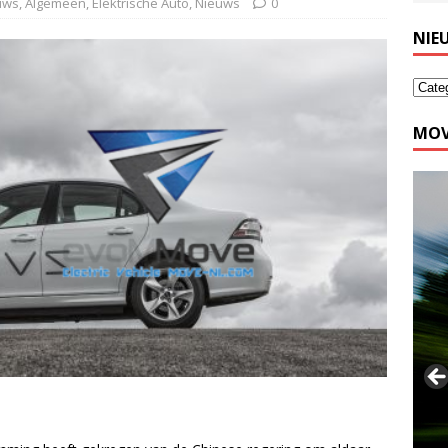
euws
,
Algemeen
,
Elektrische Auto
,
Nieuws
0
NIE
MOV