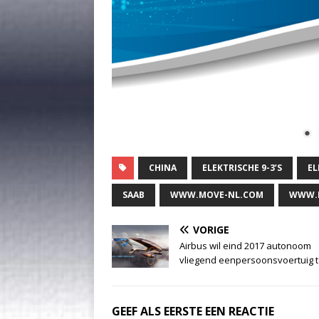
CHINA
ELEKTRISCHE 9-3’S
EL
SAAB
WWW.MOVE-NL.COM
WWW.
VORIGE
Airbus wil eind 2017 autonoom
vliegend eenpersoonsvoertuig 
GEEF ALS EERSTE EEN REACTIE