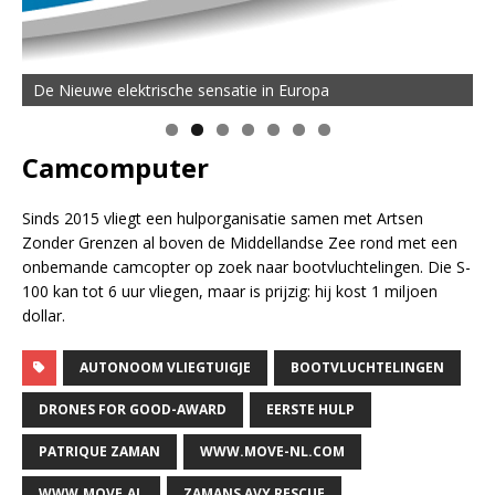
De MOVE Vigorous 1500 Highline | 45 km Topsnelheid en
De Nieuwe elektrische sensatie in Europa
50 km Actieradius
Camcomputer
Sinds 2015 vliegt een hulporganisatie samen met Artsen
Zonder Grenzen al boven de Middellandse Zee rond met een
onbemande camcopter op zoek naar bootvluchtelingen. Die S-
100 kan tot 6 uur vliegen, maar is prijzig: hij kost 1 miljoen
dollar.
AUTONOOM VLIEGTUIGJE
BOOTVLUCHTELINGEN
DRONES FOR GOOD-AWARD
EERSTE HULP
PATRIQUE ZAMAN
WWW.MOVE-NL.COM
WWW.MOVE.AL
ZAMANS AVY RESCUE