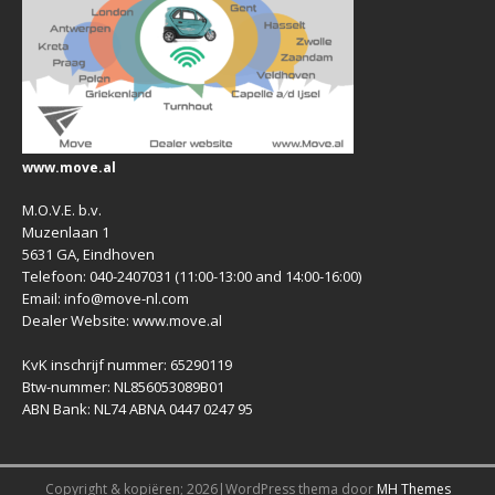
www.move.al
M.O.V.E. b.v.
Muzenlaan 1
5631 GA, Eindhoven
Telefoon: 040-2407031 (11:00-13:00 and 14:00-16:00)
Email: info@move-nl.com
Dealer Website: www.move.al
KvK inschrijf nummer: 65290119
Btw-nummer: NL856053089B01
ABN Bank: NL74 ABNA 0447 0247 95
Copyright & kopiëren; 2026|WordPress thema door
MH Themes