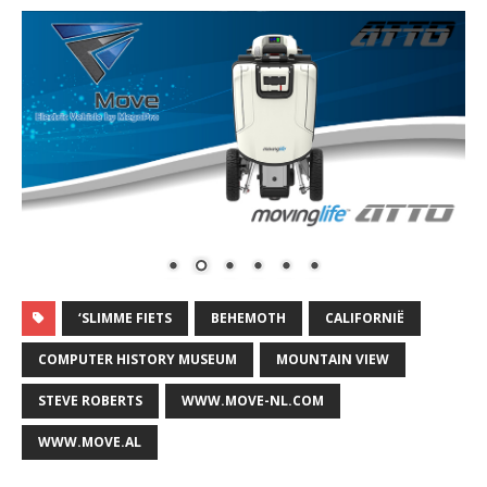
‘SLIMME FIETS
BEHEMOTH
CALIFORNIË
COMPUTER HISTORY MUSEUM
MOUNTAIN VIEW
STEVE ROBERTS
WWW.MOVE-NL.COM
WWW.MOVE.AL