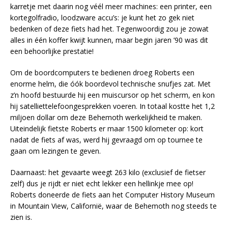
karretje met daarin nog véél meer machines: een printer, een
kortegolfradio, loodzware accu’s: je kunt het zo gek niet
bedenken of deze fiets had het. Tegenwoordig zou je zowat
alles in één koffer kwijt kunnen, maar begin jaren ’90 was dit
een behoorlijke prestatie!
Om de boordcomputers te bedienen droeg Roberts een
enorme helm, die óók boordevol technische snufjes zat. Met
z’n hoofd bestuurde hij een muiscursor op het scherm, en kon
hij satelliettelefoongesprekken voeren. In totaal kostte het 1,2
miljoen dollar om deze Behemoth werkelijkheid te maken.
Uiteindelijk fietste Roberts er maar 1500 kilometer op: kort
nadat de fiets af was, werd hij gevraagd om op tournee te
gaan om lezingen te geven.
Daarnaast: het gevaarte weegt 263 kilo (exclusief de fietser
zelf) dus je rijdt er niet echt lekker een hellinkje mee op!
Roberts doneerde de fiets aan het Computer History Museum
in Mountain View, Californië, waar de Behemoth nog steeds te
zien is.