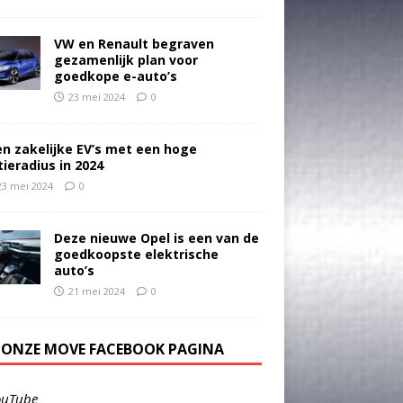
VW en Renault begraven
gezamenlijk plan voor
goedkope e-auto’s
23 mei 2024
0
en zakelijke EV’s met een hoge
tieradius in 2024
23 mei 2024
0
Deze nieuwe Opel is een van de
goedkoopste elektrische
auto’s
21 mei 2024
0
E ONZE MOVE FACEBOOK PAGINA
ouTube