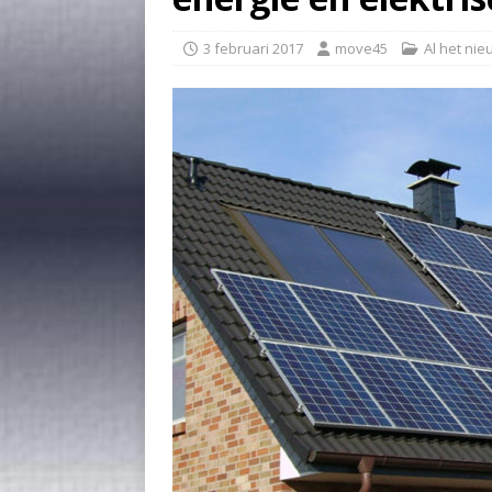
3 februari 2017
move45
Al het ni