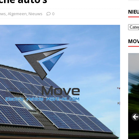
NIE
euws
,
Algemeen
,
Nieuws
0
MOV