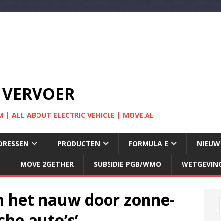
 VERVOER
 | ALL ABOUT ELECTRIC VEHICLE | MOVE.AL
DRESSEN
PRODUCTEN
FORMULA E
NIEUW
MOVE 2GETHER
SUBSIDIE PGB/WMO
WETGEVIN
n het nauw door zonne-
che auto’s’