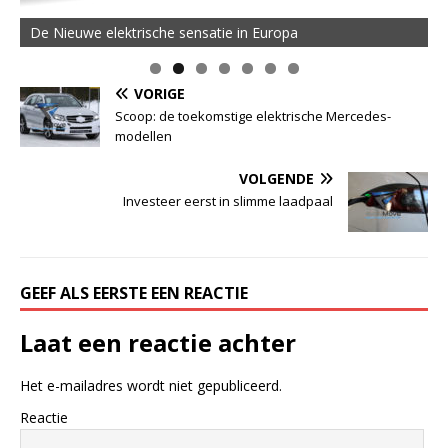
De MOVE Vigorous 1500 Highline | 45 km Topsnelheid en
De Nieuwe elektrische sensatie in Europa
50 km Actieradius
VORIGE
Scoop: de toekomstige elektrische Mercedes-
modellen
VOLGENDE
Investeer eerst in slimme laadpaal
GEEF ALS EERSTE EEN REACTIE
Laat een reactie achter
Het e-mailadres wordt niet gepubliceerd.
Reactie