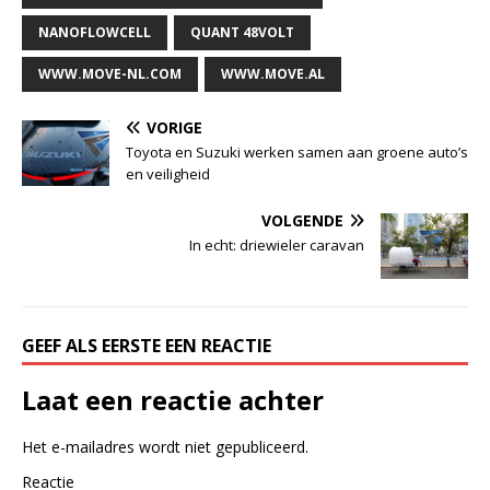
NANOFLOWCELL
QUANT 48VOLT
WWW.MOVE-NL.COM
WWW.MOVE.AL
VORIGE
Toyota en Suzuki werken samen aan groene auto’s
en veiligheid
VOLGENDE
In echt: driewieler caravan
GEEF ALS EERSTE EEN REACTIE
Laat een reactie achter
Het e-mailadres wordt niet gepubliceerd.
Reactie