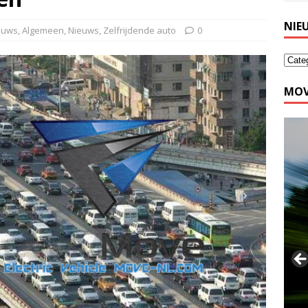
NIE
ieuws
,
Algemeen
,
Nieuws
,
Zelfrijdende auto
0
MOV