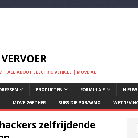
 VERVOER
 | ALL ABOUT ELECTRIC VEHICLE | MOVE.AL
DRESSEN
PRODUCTEN
FORMULA E
NIEUW
MOVE 2GETHER
SUBSIDIE PGB/WMO
WETGEVIN
 hackers zelfrijdende
len