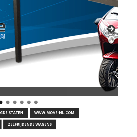
opsnelheid en 50 km Actieradius
IGDE STATEN
WWW.MOVE-NL.COM
ZELFRIJDENDE WAGENS