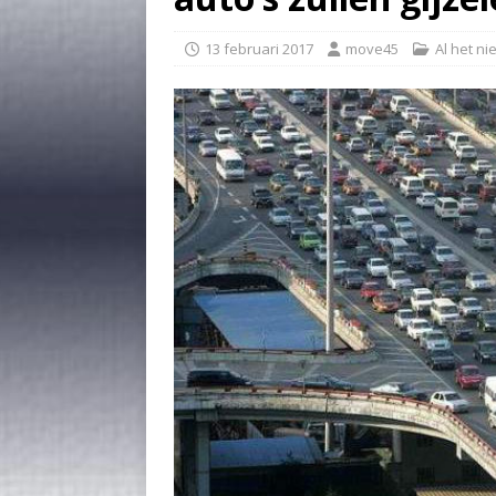
13 februari 2017
move45
Al het n