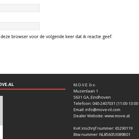
deze browser voor de volgende keer dat ik reactie geef.
OVE.AL
M.O.V.E. b.v.
Muzenlaan 1
5631 GA, Eindhoven
Telefoon: 040-2407031 (11:00-13:00 
Email: info@move-nl.com
Dealer Website: www.move.al
KvK inschrijf nummer: 65290119
Btw-nummer: NL856053089B01