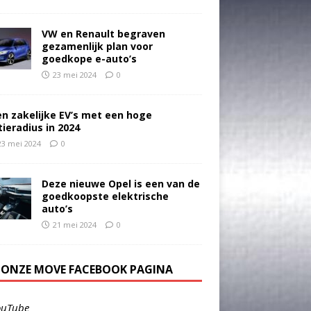
VW en Renault begraven
gezamenlijk plan voor
goedkope e-auto’s
23 mei 2024
0
en zakelijke EV’s met een hoge
tieradius in 2024
23 mei 2024
0
Deze nieuwe Opel is een van de
goedkoopste elektrische
auto’s
21 mei 2024
0
E ONZE MOVE FACEBOOK PAGINA
ouTube