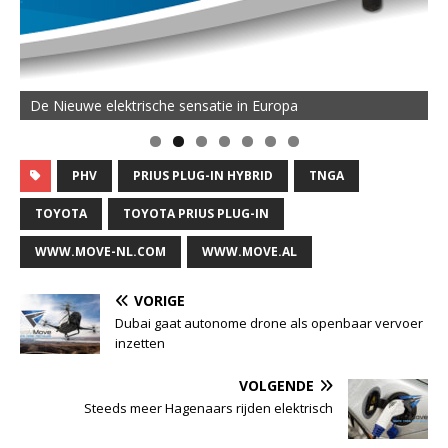
De Nieuwe elektrische sensatie in Europa
PHV
PRIUS PLUG-IN HYBRID
TNGA
TOYOTA
TOYOTA PRIUS PLUG-IN
WWW.MOVE-NL.COM
WWW.MOVE.AL
VORIGE
Dubai gaat autonome drone als openbaar vervoer
inzetten
VOLGENDE
Steeds meer Hagenaars rijden elektrisch