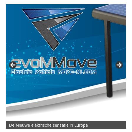
De MOVE Vigorous 1500 Highline | 45 km Topsnelheid en
De Nieuwe elektrische sensatie in Europa
50 km Actieradius