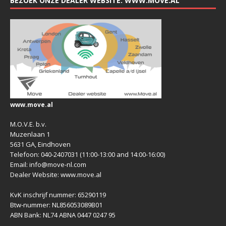
BEZOEK ONZE DEALER WEBSITE: WWW.MOVE.AL
www.move.al
M.O.V.E. b.v.
Muzenlaan 1
5631 GA, Eindhoven
Telefoon: 040-2407031 (11:00-13:00 and 14:00-16:00)
Email: info@move-nl.com
Dealer Website: www.move.al
KvK inschrijf nummer: 65290119
Btw-nummer: NL856053089B01
ABN Bank: NL74 ABNA 0447 0247 95