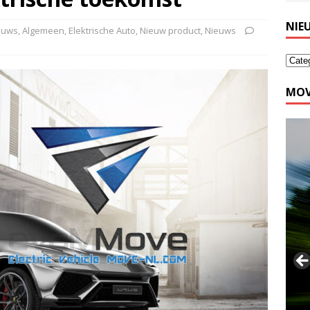
NIE
ieuws
,
Algemeen
,
Elektrische Auto
,
Nieuw product
,
Nieuws
MOV