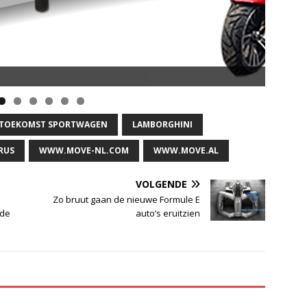
E TOEKOMST SPORTWAGEN
LAMBORGHINI
RUS
WWW.MOVE-NL.COM
WWW.MOVE.AL
VOLGENDE
Zo bruut gaan de nieuwe Formule E
nde
auto’s eruitzien