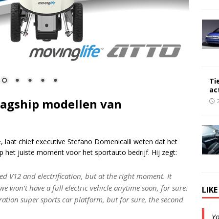
Ti
ac
lagship modellen van
, laat chief executive Stefano Domenicalli weten dat het
het juiste moment voor het sportauto bedrijf. Hij zegt:
ed V12 and electrification, but at the right moment. It
 won’t have a full electric vehicle anytime soon, for sure.
LIK
ation super sports car platform, but for sure, the second
Y