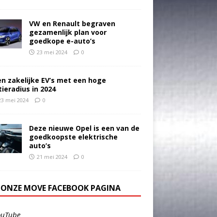
VW en Renault begraven
gezamenlijk plan voor
goedkope e-auto’s
23 mei 2024
0
en zakelijke EV’s met een hoge
tieradius in 2024
23 mei 2024
0
Deze nieuwe Opel is een van de
goedkoopste elektrische
auto’s
21 mei 2024
0
E ONZE MOVE FACEBOOK PAGINA
ouTube