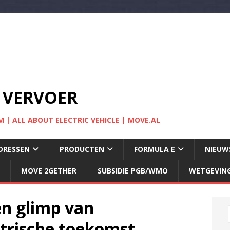
 VERVOER
 | ALL ABOUT ELECTRIC VEHICLE | MOVE.AL
DRESSEN
PRODUCTEN
FORMULA E
NIEUW
MOVE 2GETHER
SUBSIDIE PGB/WMO
WETGEVIN
en glimp van
ktrische toekomst