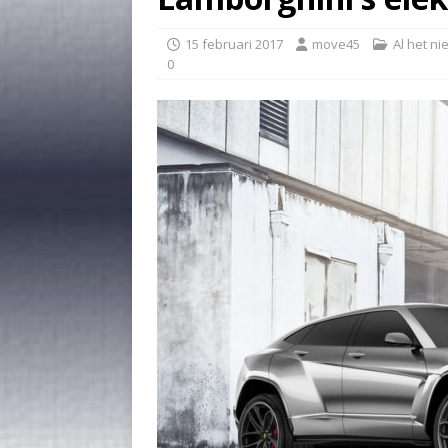
15 februari 2017
move45
Al het n
0