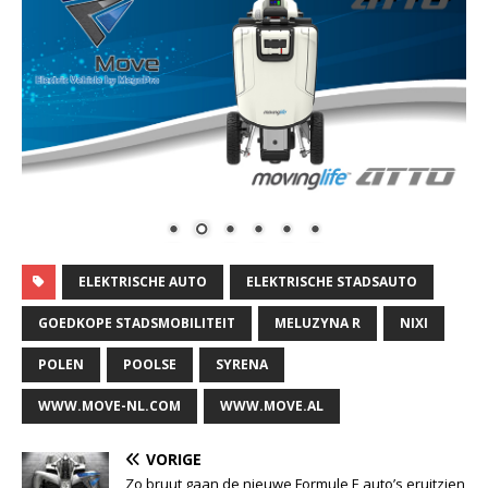
ELEKTRISCHE AUTO
ELEKTRISCHE STADSAUTO
GOEDKOPE STADSMOBILITEIT
MELUZYNA R
NIXI
POLEN
POOLSE
SYRENA
WWW.MOVE-NL.COM
WWW.MOVE.AL
VORIGE
Zo bruut gaan de nieuwe Formule E auto’s eruitzien